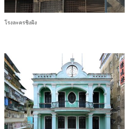
โรงละครชิงผิง