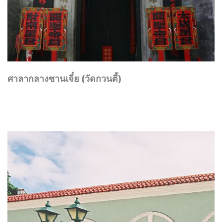
ศาลากลางซานเจี๋ย (วัดกวนตี้)