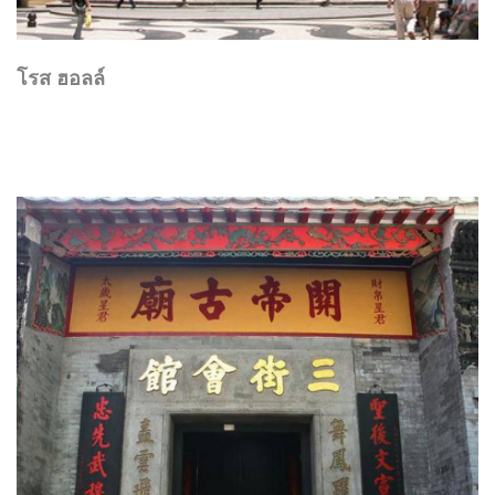
โรส ฮอลล์