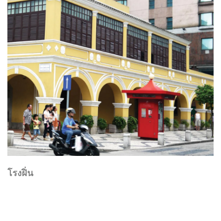
โรงฝิ่น