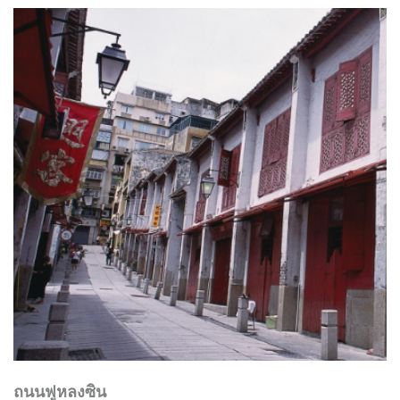
ถนนฟูหลงซิน