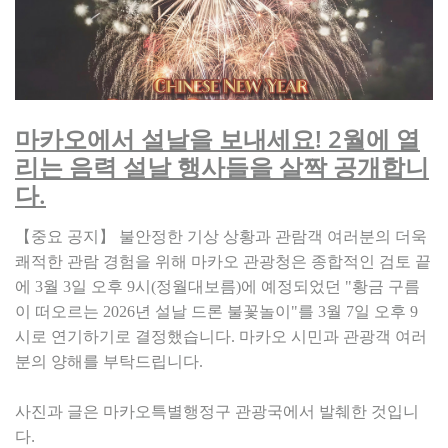
마카오에서 설날을 보내세요! 2월에 열
리는 음력 설날 행사들을 살짝 공개합니
다.
【중요 공지】 불안정한 기상 상황과 관람객 여러분의 더욱
쾌적한 관람 경험을 위해 마카오 관광청은 종합적인 검토 끝
에 3월 3일 오후 9시(정월대보름)에 예정되었던 "황금 구름
이 떠오르는 2026년 설날 드론 불꽃놀이"를 3월 7일 오후 9
시로 연기하기로 결정했습니다. 마카오 시민과 관광객 여러
분의 양해를 부탁드립니다.
사진과
글은
마카오특별행정구
관광국에서
발췌한
것입니
.
다