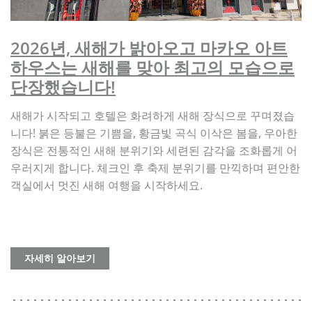
2026년, 새해가 밝아오고 마카오 아트
하우스는 새해를 맞아 최고의 모습으로
단장했습니다!
새해가
시작되고
호텔은
화려하게
새해
장식으로
꾸며졌습
!
,
,
니다
붉은
등불은
기쁨을
황금빛
곡식
이삭은
봄을
우아한
장식은
전통적인
새해
분위기와
세련된
감각을
조화롭게
어
.
우러지게
합니다
체크인
후
축제
분위기를
만끽하며
편안한
.
객실에서
멋진
새해
여행을
시작하세요
자세히 알아보기