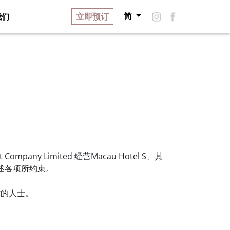
立即预订
我们
简
品牌故事
关于艺舍
招聘
联络我们
ny Limited 经营Macau Hotel S、其
述各项所约束。
站的人士。