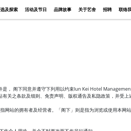
精选及探索
活动及节日
品牌故事
关于艺舍
招聘
联络
客房
佳肴美酒
精选及探索
活动及节日
意并遵守下列用以约束Iun Kei Hotel Management Compa
网站有关之条款及细则、免责声明、版权通告及私隐政策，并受上
我们」是指网站的拥有者及经营者。「阁下」则是指为浏览或使用本网