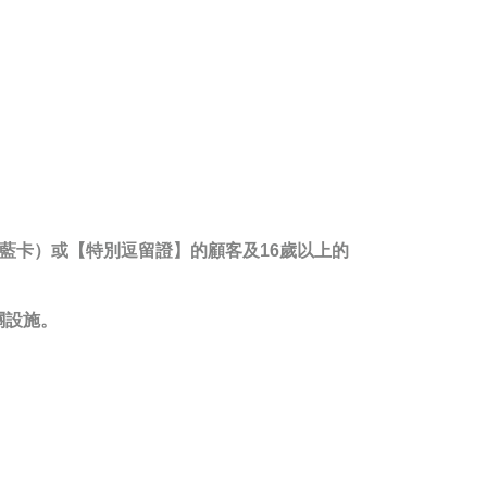
：藍卡）或【特別逗留證】的顧客及16歲以上的
關設施。