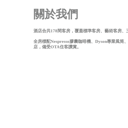
關於我們
酒店合共178間客房，覆蓋標準客房、藝術客房
全房標配Nespresso膠囊咖啡機、Dyson
店，備受OTA住客讚賞。