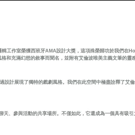
軟邏輯工作室榮獲西班牙AMA設計大獎，這項殊榮歸功於我們在Hotel S
風格和充滿幻想的敘事而聞名，並附有艾倫波唯美主義文筆的靈
奇的故事，透過設計展現了獨特的戲劇風格。我們在此空間中極盡詮釋
喝咖啡聊天、參與活動的共享場所。不僅如此，它還成為一個具有吸