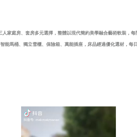
、三人家庭房、套房多元選擇，整體以現代簡約美學融合藝術軟裝，
專業風筒、智能馬桶、獨立雪櫃、保險箱、萬能插座，床品經過優化選材