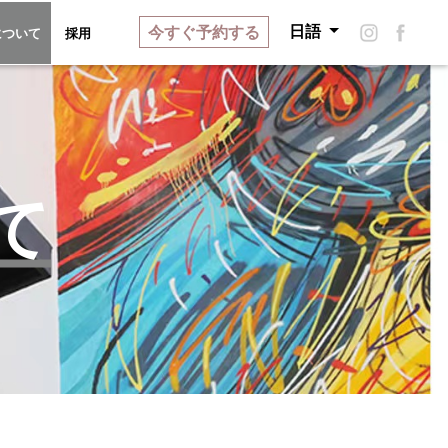
今すぐ予約する
日語
ーリー
イーシェについて
採用
について
採用
て