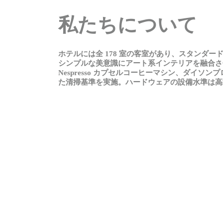
私たちについて
ホテルには
全 178 室
の
客室
があり
、
スタンダー
シンプルな
美意識
にアート
系
インテリアを
融合
さ
Nespresso
カプセルコーヒーマシン
、
ダイソンプ
た
清掃基準
を
実施。
ハードウェアの
設備水準
は
高