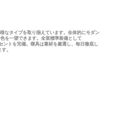
様
なタイプを
取
り
揃
えています
。全体的
にモダン
景色
を
一望
できます
。全室標準装備
として
セントを
完備。寝具
は
素材
を
厳選
し
、毎日徹底
し
ます
。