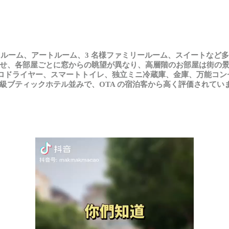
ドルーム
、
アートルーム
、3 名様
ファミリールーム
、
スイートなど
多
せ
、各部屋
ごとに
窓
からの
眺望
が
異
なり
、高層階
のお
部屋
は
街
の
ロドライヤー
、
スマートトイレ
、独立
ミニ
冷蔵庫、金庫、万能
コン
級
ブティックホテル
並
みで
、OTA
の
宿泊客
から
高
く
評価
されてい