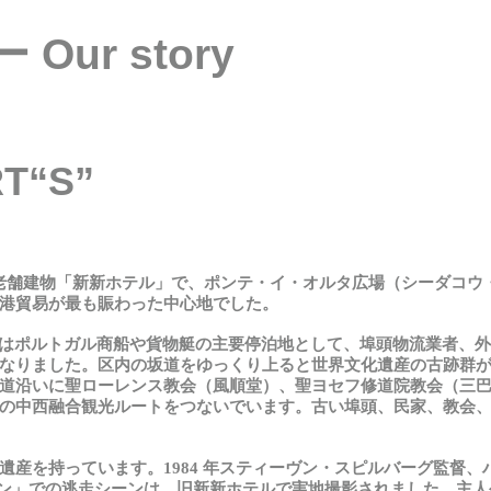
ur story
T“S”
老舗建物「新新ホテル」で、ポンテ
・
イ
・
オルタ広場（シーダコウ
港貿易が最も賑わった中心地でした。
はポルトガル商船や貨物艇の主要停泊地として、埠頭物流業者、外
なりました。
区内
の
坂道
をゆっくり
上
ると
世界文化遺産
の
古跡群
道沿いに聖ローレンス教会（風順堂）、聖ヨセフ修道院教会（三
の中西融合観光ルートをつないでいます。古い埠頭、民家、教会
遺産
を
持
っています
。
1984
年スティーヴン
・
スピルバーグ監督、
ン」での逃走シーンは、旧新新ホテルで実地撮影されました。主人