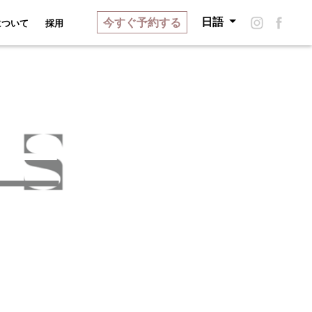
今すぐ予約する
日語
ーリー
イーシェについて
採用
について
採用
リー