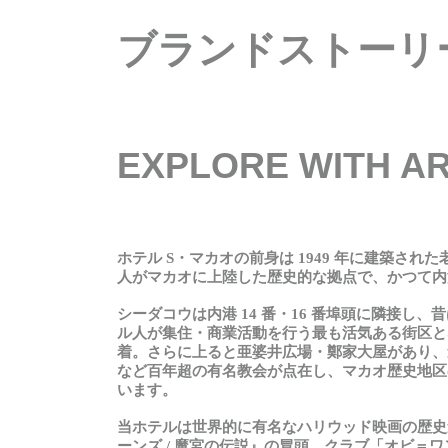
ブランドストーリー O
EXPLORE WITH AR
ホテル S
・
マカオの前身は
1949
年に建築された
人がマカオに上陸した歴史的な拠点で、かつて内
シーダコウは内港 14 番
・
16
番埠頭に隣接し、昔
ル人が集住
・
商業活動を行う最も活気ある街区と
着。
さらに上ると亜婆井広場
・
鄭家大屋があり、
など百年超の有名教会が点在し、マカオ歴史地区
います。
当
ホテルは
世界的
に
有名
なハリウッド
映画
の
歴史
ーンズ
/
魔宮の伝説』の冒頭、クラブ「オビ＝ワ