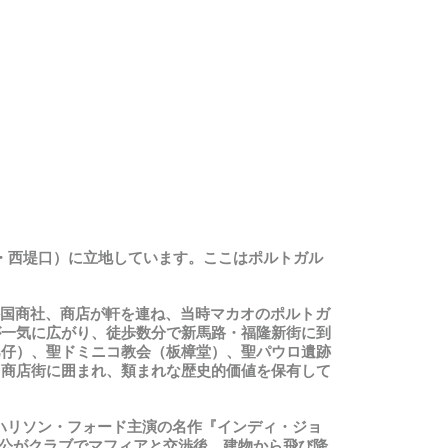
・
西堤口）に立地しています。ここはポルトガル
国商社、商店が軒を連ね、当時マカオのポルトガ
が
一気
に
広
がり
、徒歩数分
で
新馬路
・
福隆新街
に
到
巴仔）、聖ドミニコ教会（板樟堂）、聖パウロ遺跡
、商店街に囲まれ、類まれな歴史的価値を保有して
ハリソン
・
フォード主演の名作『インディ
・
ジョ
公がクラブでマフィアと交渉後、建物から飛び降