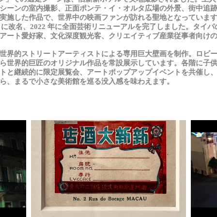
シーンの室内撮影、正面ポンテ
・
イ
・
オルタ広場の外景、街中追
実施した作品で、世界中の映画ファンが訪れる聖地となっていま
」に改名、
2022
年に全面芸術リニューアルを完了しました。タイパ
アート愛好家、文化深度観光客、クリエイティブ産業従事者向け
世界的
ストリートアーティストによる
専用巨大壁画
を
制作。
ロビ
ら世界的巨匠のオリジナル作品を常設展示しています。各階に子
トと継続的に限定展覧会、アートポップアップイベントを共催し
ら、まるで小さな美術館を巡る没入感を味わえます
。