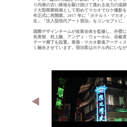
り内港の古い路地を駆け抜けて逃れる迫力の追跡
ド大型商業映画として初めてマカオでロケ撮影を
年正式に再開業。2017 年に「ホテル S
・
マカオ
生」「没入型現代アート宿泊」をコンセプトに、
国際
デザインチームが
改装全体
を
監修
し
、外壁
に
良美智、村上隆、アンディ
・
ウォーホル、岳敏君
テーマ廊下を設置。香港
・
マカオ新進アーティス
く融合させています。宿泊客はホテル内にいなが