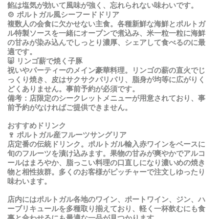
餡
は
塩気
が
効
いて
風味
が
強
く
、忘
れられない
味
わいです
。
🍲
ポルトガル
風
シーフードドリア
複数人の会食に欠かせない主食。
各種新鮮
な
海鮮
とポルトガ
ル
特製
ソースを
一緒
にオーブンで
煮込
み
、米一粒一粒
に
海鮮
の
甘
みが
染
み
込
んでしっとり
濃厚、
シェアして
食
べるのに
最
適
です
。
🐷
リンゴ
薪
で
焼
く
子豚
祝
いやパーティーのメイン
豪華料理。
リンゴの
薪
の
直火
でじ
っくり
焼
き
、皮
はサクサクパリパリ
、脂身
が
均等
に
広
がりく
どくありません
。事前予約
が
必須
です
。
備考：店限定
のシークレットメニューが
用意
されており
、事
前予約
がなければご
提供
できません
。
おすすめドリンク
🍷
ポルトガル産フルーツサングリア
店定番
の
伝統
ドリンク
。
ポルトガル
輸入赤
ワインをベースに
旬
のフルーツを
漬
け
込
みます
。果物
の
甘
みが
爽
やかでアルコ
ールはまろやか
、脂
っこい
料理
の
口直
しになり
濃
いめの
焼
き
物
と
相性抜群。多
くのお
客様
がピッチャーで
注文
しゆったり
味
わいます
。
店内
にはポルトガル
各地
のワイン
、
ポートワイン
、
ジン
、
ハ
ーブリキュールを
多種取
り
揃
えており
、軽
く
一杯飲
むにも
食
事
と
合
わせるにも
最適
な
一品
が
見
つかります
。