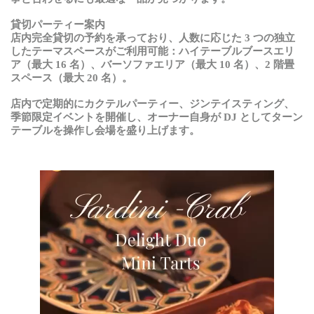
貸切パーティー案内
店内完全貸切の予約を承っており、人数に応じた
3
つの独立
したテーマスペースがご利用可能：ハイテーブルブースエリ
ア（最大
16
名）、バーソファエリア（最大
10
名）、
2
階畳
スペース（最大
20
名）。
店内
で
定期的
にカクテルパーティー
、
ジンテイスティング
、
季節限定
イベントを
開催
し
、
オーナー
自身
が
DJ
としてターン
テーブルを
操作
し
会場
を
盛
り
上
げます
。