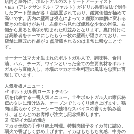
店内
と
屋外
に
、
ポルトガルのストリートアーティスト
Vhils
（
アレクサンドル
・
ファルト
）
がドリル
彫刻技法
で
制作
したアート
壁画
が
各
1
点設置
されており
、鑑賞価値
が
極
めて
高
いです
。店内
の
壁画
は
視点
によって
2
種類
の
絵柄
に
変
わる
驚
きの
仕掛
けがあり
、左側
から
見
れば
優雅
な
少女
の
肖像、右
側
から
見
ると
漢字
が
刻
まれた
町並
みとなります
。
裏口付けに
は高齢者をテーマにしたもう一枚の壁画が隠されており、一
店舗に巨匠の作品が
2
点所蔵されるのは非常に稀なことで
す。
オーナーはマカオ
生
まれのポルトガル
人
で
、調味料、食用
油、
ハム
、
チーズ
、
ワインといった
全
ての
主要食材
をポルト
ガルから
直輸入
し
、本場
のマカオ
土生料理
の
風味
を
忠実
に
再
現
しています
。
人気看板
メニュー
：
🍗
ポルトガル
風
ローストチキン
店を代表する一番人気メニュー。
土生
ポルトガル
人
の
家伝秘
伝
のタレに
漬
け
込
み
、
オーブンでじっくり
焼
き
上
げます
。鶏
肉
は
柔
らかくジューシーで
独特
なスパイスの
香
りが
染
み
渡
り
、
ほとんどのお
客様
が
注文
し
記念撮影
します
。
🦑
伝統
イカ
詰
め
焼
き
マカオ
伝統
の
手作
り
郷土料理。特製肉団子
をイカ
筒
に
詰
め
、
弱火
で
香
ばしく
炒
め
上
げます
。
イカはもちもち
食感、中身
の