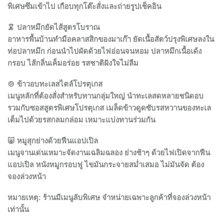
พิเศษซึมเข้าไป เกือบทุกโต๊ะสั่งและถ่ายรูปเช็คอิน
🦑
ปลาหมึกยัดไส้สูตรโบราณ
อาหารพื้นบ้านทำมือคลาสสิกของมาเก๊า ยัดเนื้อสัตว์ปรุงพิเศษลงใน
ท่อปลาหมึก ก่อนนำไปผัดด้วยไฟอ่อนจนหอม ปลาหมึกเนื้อเด้ง
กรอบ ไส้กลิ่นเค็มอร่อย รสชาติฝังใจไม่ลืม
🍲
ข้าวอบทะเลสไตล์โปรตุเกส
เมนูหลักที่ต้องสั่งสำหรับทานกลุ่มใหญ่ นำทะเลสดหลายชนิดอบ
รวมกับซอสสูตรพิเศษโปรตุเกส เมล็ดข้าวดูดซับรสหวานของทะเล
เต็มไปด้วยรสกลมกล่อม เหมาะแบ่งทานร่วมกัน
🐷
หมูสุกย่างด้วยฟืนแอปเปิล
เมนูจานเด่นเหมาะจัดงานเฉลิมฉลอง ย่างช้าๆ ด้วยไฟเปิดจากฟืน
แอปเปิล หนังหมูกรอบฟู ไขมันกระจายสม่ำเสมอ ไม่มันจัด ต้อง
จองล่วงหน้า
หมายเหตุ: ร้านมีเมนูลับพิเศษ จำหน่ายเฉพาะลูกค้าที่จองล่วงหน้า
เท่านั้น