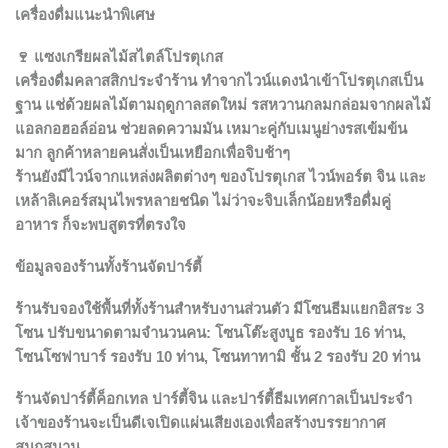
เครื่องดื่มแนะนำพิเศษ
🍷
แซงเกรียผลไม้สไตล์โปรตุเกส
เครื่องดื่มคลาสสิกประจำร้าน ทำจากไวน์แดงนำเข้าโปรตุเกสเป็น
ฐาน แช่ด้วยผลไม้ตามฤดูกาลสดใหม่ รสหวานกลมกล่อมจากผลไม้
แอลกอฮอล์อ่อน ช่วยลดความมัน เหมาะคู่กับเมนูย่างรสเข้มข้น
มาก ลูกค้าหลายคนสั่งเป็นเหยือกเพื่อจิบช้าๆ
ร้านยังมีไวน์จากแหล่งผลิตต่างๆ ของโปรตุเกส ไวน์พอร์ต จิน และ
เหล้าลิเคอร์สมุนไพรหลายชนิด ไม่ว่าจะจิบเล็กน้อยหรือดื่มคู่
อาหาร ก็จะพบสูตรที่ตรงใจ
ข้อมูลจองร้านทั้งร้านจัดปาร์ตี้
ร้านรับจองใช้พื้นที่ทั้งร้านสำหรับงานส่วนตัว มีโซนธีมแยกอิสระ 3
โซน ปรับขนาดตามจำนวนคน: โซนโต๊ะสูงบูธ รองรับ 16 ท่าน,
โซนโซฟาบาร์ รองรับ 10 ท่าน, โซนทาทามิ ชั้น 2 รองรับ 20 ท่าน
ร้านจัดปาร์ตี้ค็อกเทล ปาร์ตี้จิน และปาร์ตี้ธีมเทศกาลเป็นประจำ
เจ้าของร้านจะเป็นดีเจเปิดแผ่นเสียงเองเพื่อสร้างบรรยากาศ
สนุกสนาน