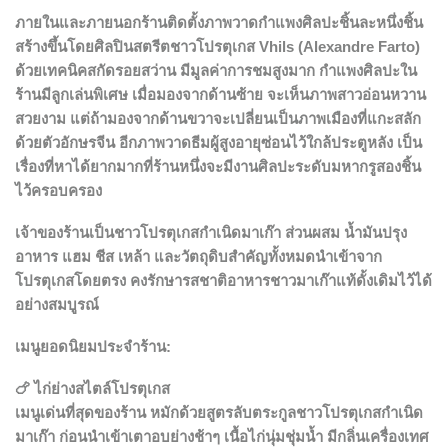
ภายในและภายนอกร้านติดตั้งภาพวาดกำแพงศิลปะชิ้นละหนึ่งชิ้น
สร้างขึ้นโดยศิลปินสตรีตชาวโปรตุเกส Vhils (Alexandre Farto)
ด้วยเทคนิคสกัดรอยสว่าน มีมูลค่าการชมสูงมาก กำแพงศิลปะใน
ร้านมีลูกเล่นพิเศษ เมื่อมองจากด้านซ้าย จะเห็นภาพสาวอ่อนหวาน
สวยงาม แต่ถ้ามองจากด้านขวาจะเปลี่ยนเป็นภาพเมืองที่แกะสลัก
ด้วยตัวอักษรจีน อีกภาพวาดธีมผู้สูงอายุซ่อนไว้ใกล้ประตูหลัง เป็น
เรื่องที่หาได้ยากมากที่ร้านหนึ่งจะมีงานศิลปะระดับมหากรูสองชิ้น
ไว้ครอบครอง
เจ้าของร้านเป็นชาวโปรตุเกสกำเนิดมาเก๊า ส่วนผสม น้ำมันปรุง
อาหาร แฮม ชีส เหล้า และวัตถุดิบสำคัญทั้งหมดนำเข้าจาก
โปรตุเกสโดยตรง คงรักษารสชาติอาหารชาวมาเก๊าแท้ดั้งเดิมไว้ได้
อย่างสมบูรณ์
เมนูยอดนิยมประจำร้าน:
🍗
ไก่ย่างสไตล์โปรตุเกส
เมนูเด่นที่สุดของร้าน หมักด้วยสูตรลับตระกูลชาวโปรตุเกสกำเนิด
มาเก๊า ก่อนนำเข้าเตาอบย่างช้าๆ เนื้อไก่นุ่มชุ่มน้ำ มีกลิ่นเครื่องเทศ